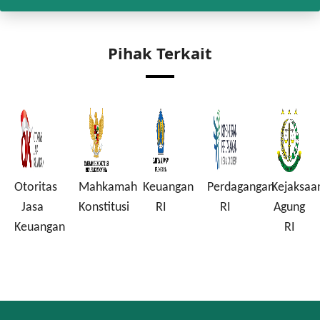
Pihak Terkait
Otoritas
Mahkamah
Keuangan
Perdagangan
Kejaksaa
a
Jasa
Konstitusi
RI
RI
Agung
Keuangan
RI