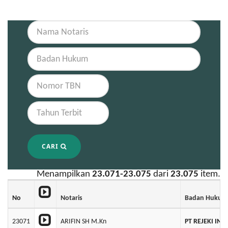
CARI
Menampilkan
23.071-23.075
dari
23.075
item.
No
Notaris
Badan Hukum
23071
ARIFIN SH M.Kn
PT REJEKI IN