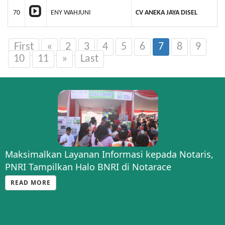
70
ENY WAHJUNI
CV ANEKA JAYA DISEL
First
«
2
3
4
5
6
7
8
9
10
11
»
Last
Maksimalkan Layanan Informasi kepada Notaris,
PNRI Tampilkan Halo BNRI di Notarace
READ MORE