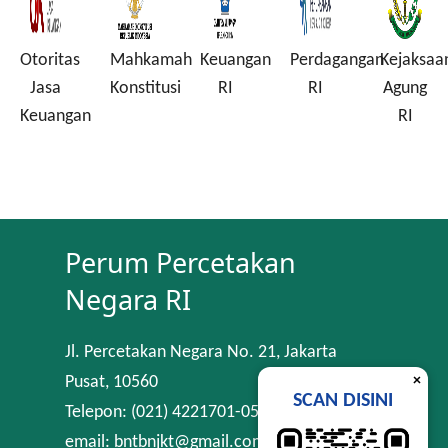
Otoritas
Mahkamah
Keuangan
Perdagangan
Kejaksaa
a
Jasa
Konstitusi
RI
RI
Agung
Keuangan
RI
Perum Percetakan
Negara RI
Jl. Percetakan Negara No. 21, Jakarta
×
Pusat, 10560
SCAN DISINI
Telepon: (021) 4221701-05
email: bntbnjkt@gmail.com