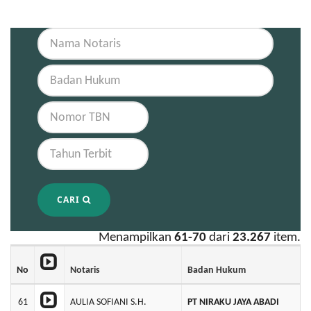
CARI
Menampilkan
61-70
dari
23.267
item.
No
Notaris
Badan Hukum
61
AULIA SOFIANI S.H.
PT NIRAKU JAYA ABADI