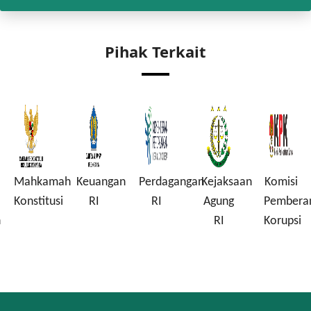
Pihak Terkait
Mahkamah
Keuangan
Perdagangan
Kejaksaan
Komisi
Konstitusi
RI
RI
Agung
Pembera
n
RI
Korupsi