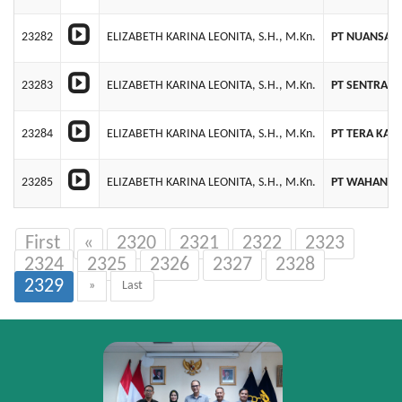
23282
ELIZABETH KARINA LEONITA, S.H., M.Kn.
PT NUANSA 
23283
ELIZABETH KARINA LEONITA, S.H., M.Kn.
PT SENTRACI
23284
ELIZABETH KARINA LEONITA, S.H., M.Kn.
PT TERA KAR
23285
ELIZABETH KARINA LEONITA, S.H., M.Kn.
PT WAHANA 
First
«
2320
2321
2322
2323
2324
2325
2326
2327
2328
2329
»
Last