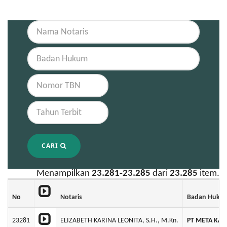
CARI
Menampilkan
23.281-23.285
dari
23.285
item.
No
Notaris
Badan Huku
23281
ELIZABETH KARINA LEONITA, S.H., M.Kn.
PT META KAR