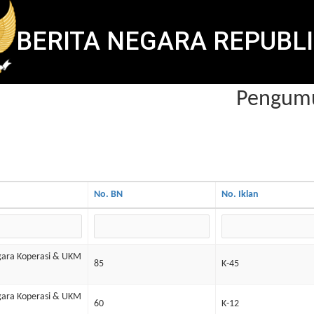
BERITA NEGARA REPUBLI
Pengumum
No. BN
No. Iklan
gara Koperasi & UKM
85
K-45
gara Koperasi & UKM
60
K-12