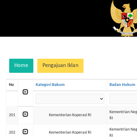
Home
Pengajuan Iklan
No
Kategori Bakum
Badan Hukum
Kementrian Ne
201
Kementerian Koperasi RI
RI
Kementrian Ne
202
Kementerian Koperasi RI
RI