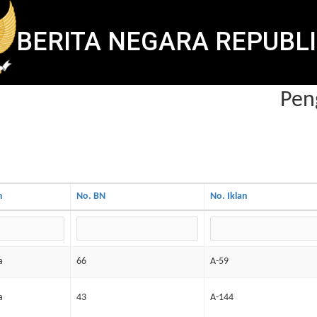
BERITA NEGARA REPUBLI
Peng
m
No. BN
No. Iklan
a
66
A-59
a
43
A-144