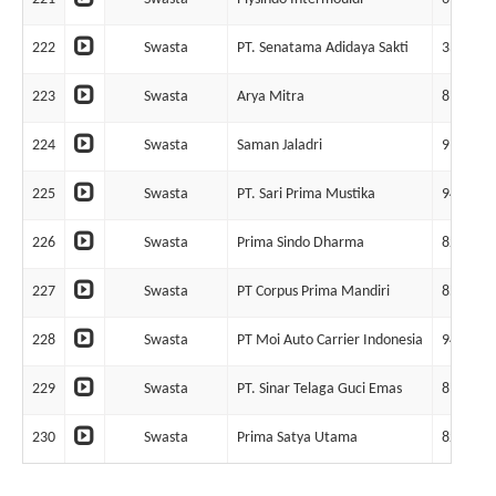
222
Swasta
PT. Senatama Adidaya Sakti
33
223
Swasta
Arya Mitra
8
224
Swasta
Saman Jaladri
9
225
Swasta
PT. Sari Prima Mustika
94
226
Swasta
Prima Sindo Dharma
82
227
Swasta
PT Corpus Prima Mandiri
85
228
Swasta
PT Moi Auto Carrier Indonesia
94
229
Swasta
PT. Sinar Telaga Guci Emas
8
230
Swasta
Prima Satya Utama
82