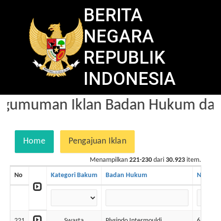
BERITA
NEGARA
REPUBLIK
INDONESIA
gumuman Iklan Badan Hukum dala
Home
Pengajuan Iklan
Menampilkan
221-230
dari
30.923
item.
No
Kategori Bakum
Badan Hukum
No. BN
221
Swasta
Plysindo Intermouldi
6