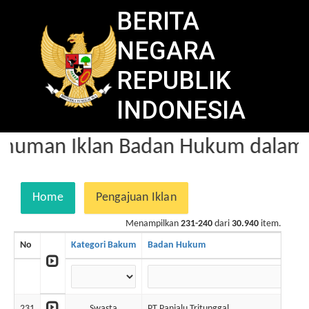
BERITA
NEGARA
REPUBLIK
INDONESIA
uman Iklan Badan Hukum dalam B
Home
Pengajuan Iklan
Menampilkan
231-240
dari
30.940
item.
No
Kategori Bakum
Badan Hukum
231
Swasta
PT Panjalu Tritunggal