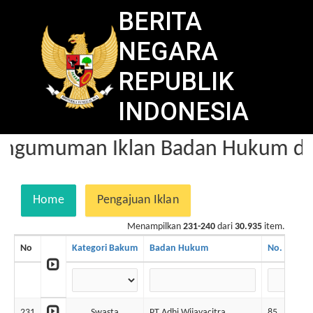
BERITA
NEGARA
REPUBLIK
INDONESIA
ngumuman Iklan Badan Hukum dal
Home
Pengajuan Iklan
Menampilkan
231-240
dari
30.935
item.
No
Kategori Bakum
Badan Hukum
No. BN
N
231
Swasta
PT Adhi Wijayacitra
85
1