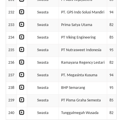
232
Swasta
PT. GPS Indo Solusi Mandiri
94
1
233
Swasta
Prima Satya Utama
82
1
234
Swasta
PT Viking Engineering
85
1
235
Swasta
PT Nutrasweet Indonesia
95
1
236
Swasta
Ramayana Regency Lestari
82
1
237
Swasta
PT. Megasinta Kusuma
94
1
238
Swasta
BHP Semarang
95
1
239
Swasta
PT Pisma Graha Semesta
85
1
240
Swasta
Tunggalmegah Wusada
82
1