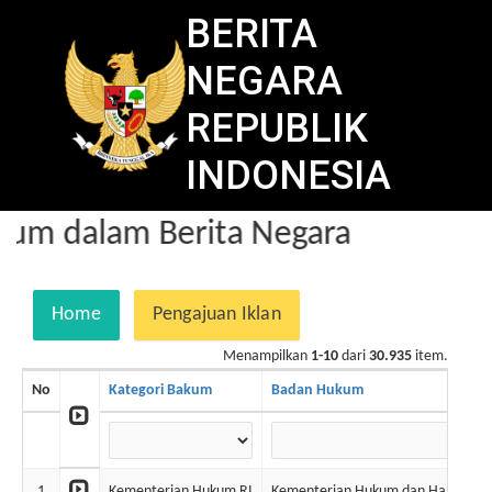
BERITA
NEGARA
REPUBLIK
INDONESIA
um dalam Berita Negara
Home
Pengajuan Iklan
Menampilkan
1-10
dari
30.935
item.
No
Kategori Bakum
Badan Hukum
1
Kementerian Hukum RI
Kementerian Hukum dan Ham RI