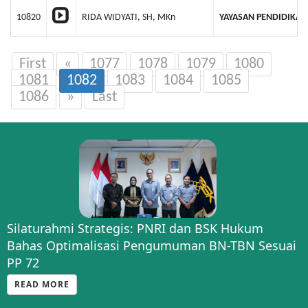
10820
RIDA WIDYATI, SH, MKn
YAYASAN PENDIDIKAN
First
«
1077
1078
1079
1080
1081
1082
1083
1084
1085
1086
»
Last
Silaturahmi Strategis: PNRI dan BSK Hukum
Bahas Optimalisasi Pengumuman BN-TBN Sesuai
PP 72
READ MORE