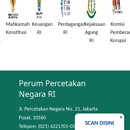
Mahkamah
Keuangan
Perdagangan
Kejaksaan
Komisi
Konstitusi
RI
RI
Agung
Pembera
n
RI
Korupsi
Perum Percetakan
Negara RI
Jl. Percetakan Negara No. 21, Jakarta
×
Pusat, 10560
SCAN DISINI
Telepon: (021) 4221701-05