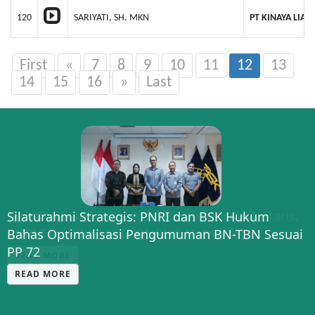
120
SARIYATI, SH. MKN
PT KINAYA LIAN
First
«
7
8
9
10
11
12
13
14
15
16
»
Last
Silaturahmi Strategis: PNRI dan BSK Hukum
Bahas Optimalisasi Pengumuman BN-TBN Sesuai
PP 72
READ MORE