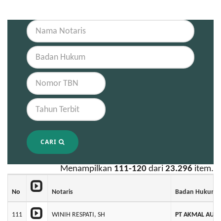
CARI
Menampilkan
111-120
dari
23.296
item.
No
Notaris
Badan Hukum
111
WINIH RESPATI, SH
PT AKMAL AULI