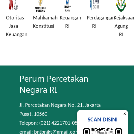
oritas
Mahkamah
Keuangan
Perdagangan
Kejaksaan
Ko
asa
Konstitusi
RI
RI
Agung
Pe
uangan
RI
Ko
Perum Percetakan
Negara RI
Jl. Percetakan Negara No. 21, Jakarta
×
Pusat, 10560
SCAN DISINI
Telepon: (021) 4221701-05
email: bntbnjkt@gmail.com