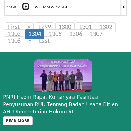
13040
WILLIAM WINATAN
PT.
First
«
1299
1300
1301
1302
1303
1304
1305
1306
1307
1308
»
Last
PNRI Hadiri Rapat Konsinyasi Fasilitasi
Penyusunan RUU Tentang Badan Usaha Ditjen
AHU Kementerian Hukum RI
READ MORE