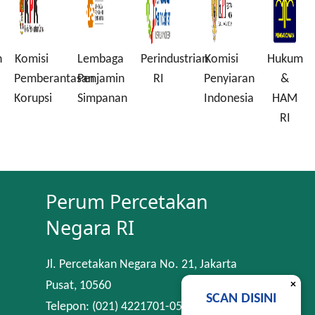
n
Komisi
Lembaga
Perindustrian
Komisi
Hukum
Pemberantasan
Penjamin
RI
Penyiaran
&
Korupsi
Simpanan
Indonesia
HAM
RI
Perum Percetakan
Negara RI
Jl. Percetakan Negara No. 21, Jakarta
×
Pusat, 10560
SCAN DISINI
Telepon: (021) 4221701-05