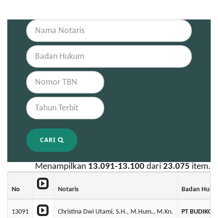
CARI
Menampilkan
13.091-13.100
dari
23.075
item.
No
Notaris
Badan Huk
13091
Christina Dwi Utami, S.H., M.Hum., M.Kn.
PT BUDIKOT