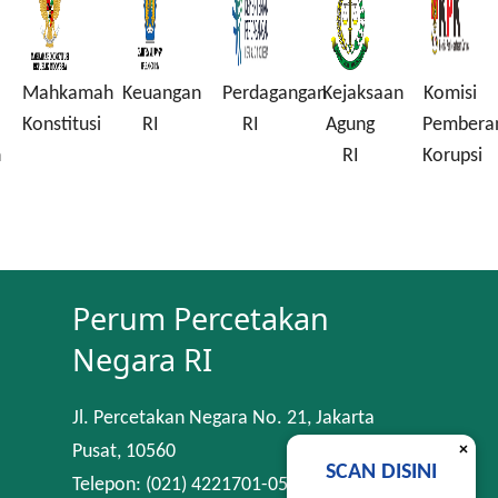
Mahkamah
Keuangan
Perdagangan
Kejaksaan
Komisi
Konstitusi
RI
RI
Agung
Pembera
n
RI
Korupsi
Perum Percetakan
Negara RI
Jl. Percetakan Negara No. 21, Jakarta
×
Pusat, 10560
SCAN DISINI
Telepon: (021) 4221701-05