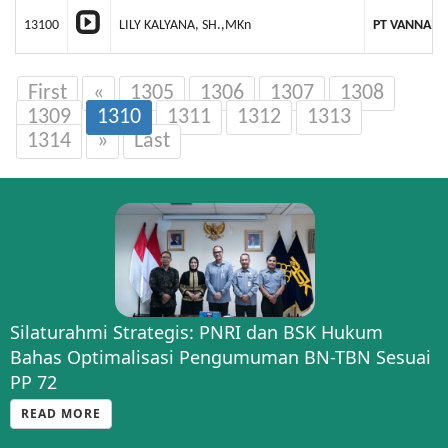
13100
LILY KALYANA, SH.,MKn
PT VANNAME
First
«
1305
1306
1307
1308
1309
1310
1311
1312
1313
1314
»
Last
Silaturahmi Strategis: PNRI dan BSK Hukum
Bahas Optimalisasi Pengumuman BN-TBN Sesuai
PP 72
READ MORE