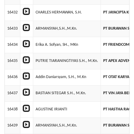
16432
CHARLES HERMAWAN, S.H.
PT JAYACIPTA KR
16433
ARMANSYAH,S.H.,M.Kn.
PT BURAWAN SEK
16434
Erika A. Sofyan, SH., MKn
PT FRIENDCOM T
16435
PUTRIE TIARANINGTIYAS S.H., M.Kn.
PT APEX ADVENT
16436
Addin Daniarsyam, S.H., M.Kn
PT OTAT KARYA 
16437
BASTIAN SITEGAR S.H., M.Kn.
PT VIN JAYA BER
16438
AGUSTINE IRIANTI
PT HASTHA RAGA
16439
ARMANSYAH,S.H.,M.Kn.
PT BURAWAN SER