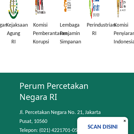
gan
Kejaksaan
Komisi
Lembaga
Perindustrian
Komisi
Agung
Pemberantasan
Penjamin
RI
Penyiara
RI
Korupsi
Simpanan
Indonesi
Perum Percetakan
Negara RI
Jl. Percetakan Negara No. 21, Jakarta
×
Pusat, 10560
SCAN DISINI
Telepon: (021) 4221701-05