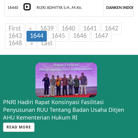
16440
RIZKI ADHITYA S.H.,M.Kn.
DANKEN INDONE
First
«
1639
1640
1641
1642
1643
1644
1645
1646
1647
1648
»
Last
PNRI Hadiri Rapat Konsinyasi Fasilitasi
Penyusunan RUU Tentang Badan Usaha Ditjen
AHU Kementerian Hukum RI
READ MORE