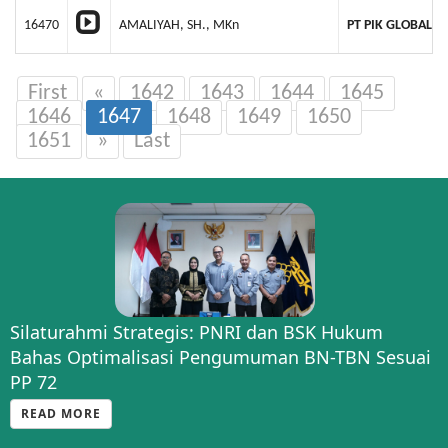
16470
AMALIYAH, SH., MKn
PT PIK GLOBAL 
First
«
1642
1643
1644
1645
1646
1647
1648
1649
1650
1651
»
Last
Silaturahmi Strategis: PNRI dan BSK Hukum
Bahas Optimalisasi Pengumuman BN-TBN Sesuai
PP 72
READ MORE