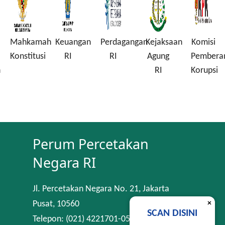
Mahkamah
Keuangan
Perdagangan
Kejaksaan
Komisi
Konstitusi
RI
RI
Agung
Pembera
n
RI
Korupsi
Perum Percetakan
Negara RI
Jl. Percetakan Negara No. 21, Jakarta
×
Pusat, 10560
SCAN DISINI
Telepon: (021) 4221701-05