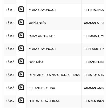
16462
MYRA YUWONO,SH
PT TIRTA ANUGR
16463
Yadzka Nafis
YAYASAN ARRAZ
16464
SURAYYA, SH., MKn
PT RUMAH IMPI
16465
MYRA YUWONO,SH
PT PT MULTI INT
16466
Santi Mina
PT BANK PEREKO
16467
DENILAH SHOFA NASUTION, SH, MKn
PT BAROKAH SU
16468
STEFANI AGUSTINA
YAYASAN GARUDA
16469
SHILDA OCTAVIA ROSA
PT AIZEN INOVAS