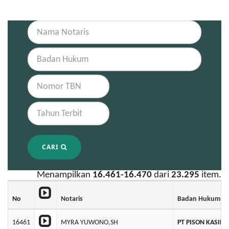
CARI
Menampilkan
16.461-16.470
dari
23.295
item.
No
Notaris
Badan Hukum
16461
MYRA YUWONO,SH
PT PISON KASIH