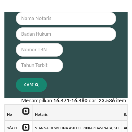
CARI
Menampilkan
16.471-16.480
dari
23.536
item.
No
Notaris
Bad
16471
VIANNA DEWI TINA ASIH OERIPKARTAWINATA, SH
AKS