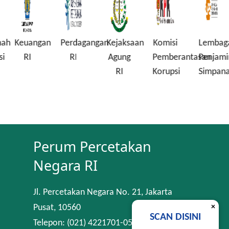
ah
Keuangan
Perdagangan
Kejaksaan
Komisi
Lembaga
i
RI
RI
Agung
Pemberantasan
Penjamin
RI
Korupsi
Simpana
Perum Percetakan
Negara RI
Jl. Percetakan Negara No. 21, Jakarta
×
Pusat, 10560
SCAN DISINI
Telepon: (021) 4221701-05