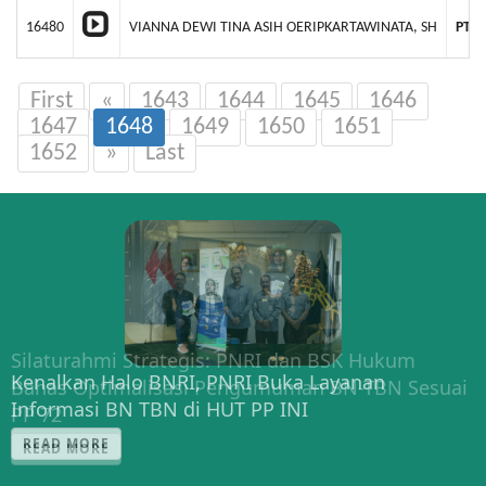
16480
VIANNA DEWI TINA ASIH OERIPKARTAWINATA, SH
PT 
First
«
1643
1644
1645
1646
1647
1648
1649
1650
1651
1652
»
Last
Silaturahmi Strategis: PNRI dan BSK Hukum
Kenalkan Halo BNRI, PNRI Buka Layanan
Bahas Optimalisasi Pengumuman BN-TBN Sesuai
Informasi BN TBN di HUT PP INI
PP 72
READ MORE
READ MORE