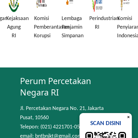
gan
Kejaksaan
Komisi
Lembaga
Perindustrian
Komisi
Agung
Pemberantasan
Penjamin
RI
Penyiara
RI
Korupsi
Simpanan
Indonesi
Perum Percetakan
Negara RI
Jl. Percetakan Negara No. 21, Jakarta
×
Pusat, 10560
SCAN DISINI
Telepon: (021) 4221701-05
email: bntbnjkt@gmail.com