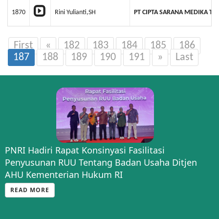
1870
Rini Yulianti,SH
PT CIPTA SARANA MEDIKA TB
First
«
182
183
184
185
186
187
188
189
190
191
»
Last
PNRI Hadiri Rapat Konsinyasi Fasilitasi
Penyusunan RUU Tentang Badan Usaha Ditjen
AHU Kementerian Hukum RI
READ MORE