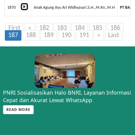
1870
Anak Agung Ayu Ari Widhyasari,S.H.,M.Kn.,M.H
PT BANY
First
«
182
183
184
185
186
187
188
189
190
191
»
Last
PNRI Sosialisasikan Halo BNRI, Layanan Informasi
Cepat dan Akurat Lewat WhatsApp
READ MORE