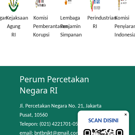
gan
Kejaksaan
Komisi
Lembaga
Perindustrian
Komisi
Agung
Pemberantasan
Penjamin
RI
Penyiara
RI
Korupsi
Simpanan
Indonesi
Perum Percetakan
Negara RI
Jl. Percetakan Negara No. 21, Jakarta
×
Pusat, 10560
SCAN DISINI
Telepon: (021) 4221701-05
email: bntbnjkt@gmail.com