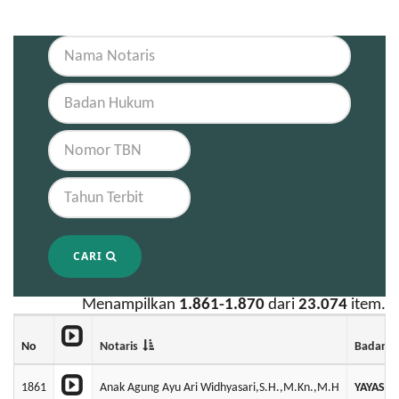
CARI
Menampilkan
1.861-1.870
dari
23.074
item.
No
Notaris
Badan 
1861
Anak Agung Ayu Ari Widhyasari,S.H.,M.Kn.,M.H
YAYASAN