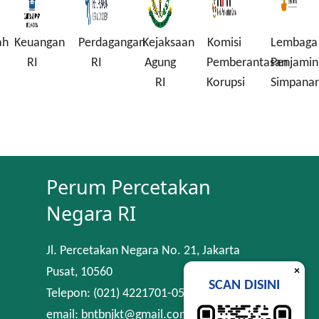
ah
Keuangan
Perdagangan
Kejaksaan
Komisi
Lembaga
i
RI
RI
Agung
Pemberantasan
Penjamin
RI
Korupsi
Simpana
Perum Percetakan
Negara RI
Jl. Percetakan Negara No. 21, Jakarta
×
Pusat, 10560
SCAN DISINI
Telepon: (021) 4221701-05
email: bntbnjkt@gmail.com