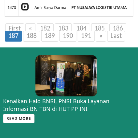
1870
Amir Surya Darma
PT NUSAJAYA LOGISTIK UTAMA
First
«
182
183
184
185
186
187
188
189
190
191
»
Last
Kenalkan Halo BNRI, PNRI Buka Layanan
Informasi BN TBN di HUT PP INI
READ MORE