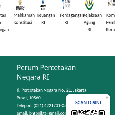
Mahkamah
Keuangan
Perdagangan
Kejaksaan
Komisi
Konstitusi
RI
RI
Agung
Pembera
n
RI
Korupsi
Perum Percetakan
Negara RI
Jl. Percetakan Negara No. 21, Jakarta
×
Pusat, 10560
SCAN DISINI
Telepon: (021) 4221701-05
email: bntbnjkt@gmail.com