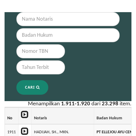
CARI
Menampilkan
1.911-1.920
dari
23.298
item.
No
Notaris
Badan Hukum
1911
HADIJAH, SH., MKN.
PT ELLEJOU AYU CEM