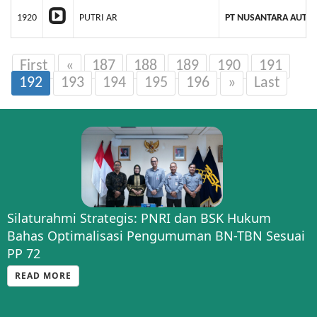
1920
PUTRI AR
PT NUSANTARA AUTO
First
«
187
188
189
190
191
192
193
194
195
196
»
Last
Silaturahmi Strategis: PNRI dan BSK Hukum
Bahas Optimalisasi Pengumuman BN-TBN Sesuai
PP 72
READ MORE