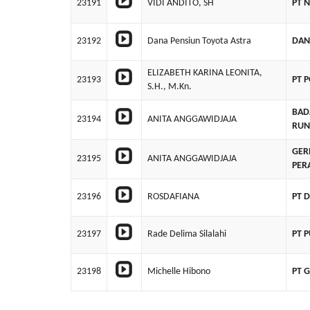
23191
VIDI ANDITO, SH
PT 
23192
Dana Pensiun Toyota Astra
DAN
ELIZABETH KARINA LEONITA,
23193
PT 
S.H., M.Kn.
BAD
23194
ANITA ANGGAWIDJAJA
RUN
GER
23195
ANITA ANGGAWIDJAJA
PER
23196
ROSDAFIANA
PT 
23197
Rade Delima Silalahi
PT 
23198
Michelle Hibono
PT 