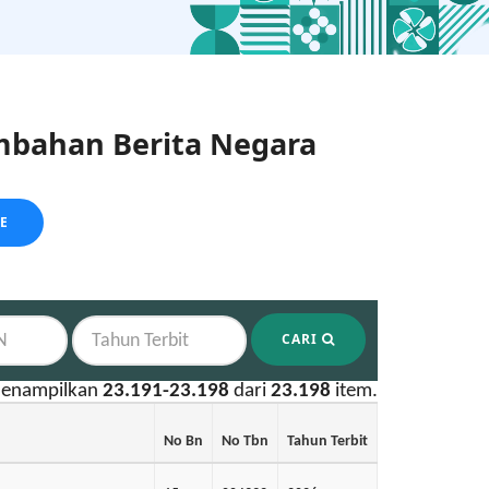
bahan Berita Negara
LE
CARI
enampilkan
23.191-23.198
dari
23.198
item.
No Bn
No Tbn
Tahun Terbit