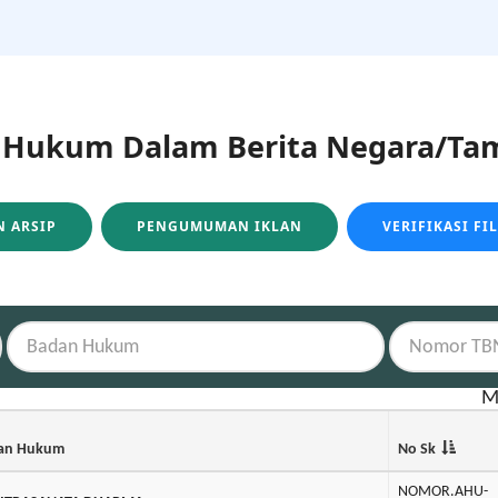
ukum Dalam Berita Negara/Tam
 ARSIP
PENGUMUMAN IKLAN
VERIFIKASI FI
M
an Hukum
No Sk
NOMOR.AHU-