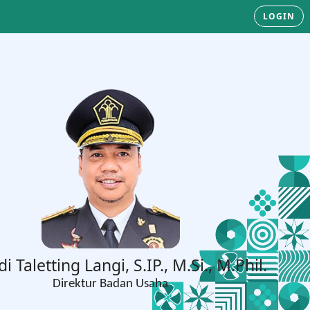
LOGIN
di Taletting Langi, S.IP., M.Si., M.Phil.
Direktur Badan Usaha