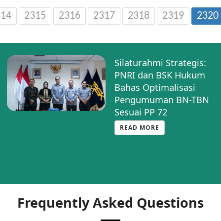
314
2315
2316
2317
2318
2319
2320
Silaturahmi Strategis:
PNRI dan BSK Hukum
Bahas Optimalisasi
Pengumuman BN-TBN
Sesuai PP 72
READ MORE
Frequently Asked Questions