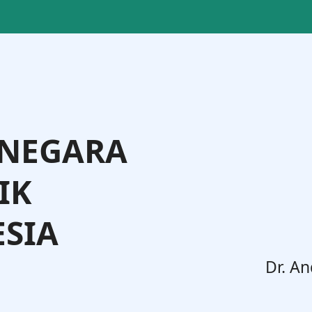
 NEGARA
IK
SIA
. Widodo, S.H., M.H.
Dr. An
Jenderal Administrasi Hukum Umum