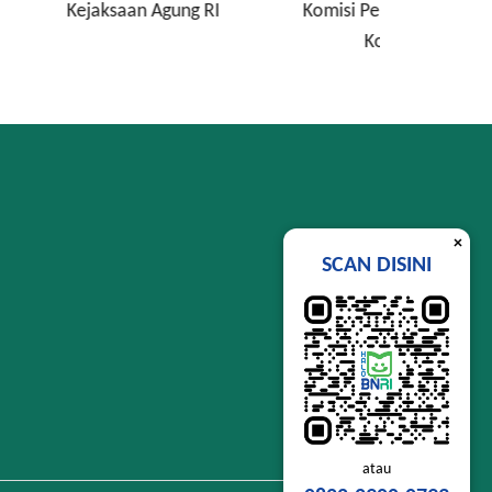
n Agung RI
Komisi Pemberantasan
Lembag
Korupsi
Si
×
SCAN DISINI
atau