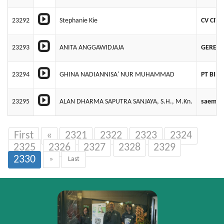
23292
Stephanie Kie
CV CIT
23293
ANITA ANGGAWIDJAJA
GEREJA
23294
GHINA NADIANNISA' NUR MUHAMMAD
PT BIM
23295
ALAN DHARMA SAPUTRA SANJAYA, S.H., M.Kn.
saemu l
First
«
2321
2322
2323
2324
2325
2326
2327
2328
2329
2330
»
Last