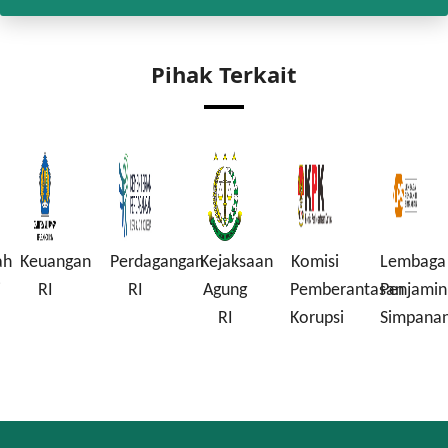
Pihak Terkait
ah
Keuangan
Perdagangan
Kejaksaan
Komisi
Lembaga
i
RI
RI
Agung
Pemberantasan
Penjamin
RI
Korupsi
Simpana