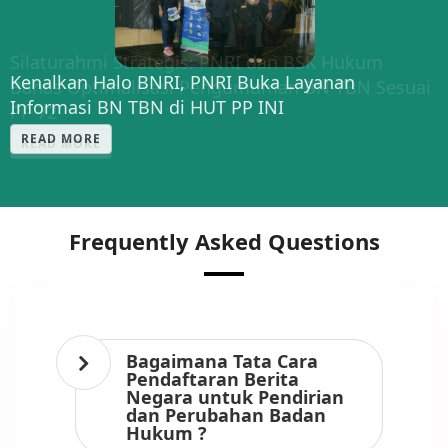
Silaturahmi Strategis: PNRI dan BSK Hukum
Kenalkan Halo BNRI, PNRI Buka Layanan
Bahas Optimalisasi Pengumuman BN-TBN Sesuai
Informasi BN TBN di HUT PP INI
PP 72
READ MORE
READ MORE
Frequently Asked Questions
Bagaimana Tata Cara
Pendaftaran Berita
Negara untuk Pendirian
dan Perubahan Badan
Hukum ?