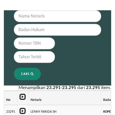
CARI
Menampilkan
23.291-23.295
dari
23.295
item.
No
Notaris
Badan 
23291
LENNY FARIDA SH
KOPERA