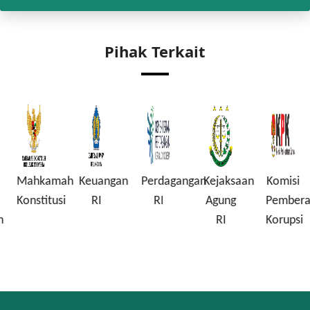
Pihak Terkait
Mahkamah
Keuangan
Perdagangan
Kejaksaan
Komisi
Konstitusi
RI
RI
Agung
Pembera
n
RI
Korupsi