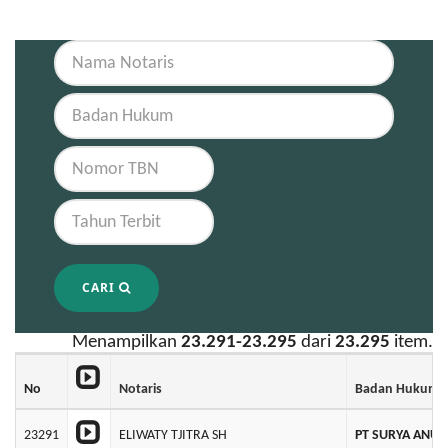
CARI
Menampilkan
23.291-23.295
dari
23.295
item.
No
Notaris
Badan Hukum
23291
ELIWATY TJITRA SH
PT SURYA ANU