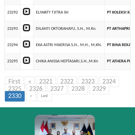
23292
ELIWATY TJITRA SH
PT KOLEKSI KA
23293
DILANTI OKTORAHAYU, S.H., M.Kn.
PT ARTHAPRIM
23294
EKA ASTRI MAERISA S.H., M.H., M.KN.
PT BINA REKAY
23295
CHIKA ANISSA HEPTASARI,S.H.,M.Kn
PT ATHERA PUT
First
«
2321
2322
2323
2324
2325
2326
2327
2328
2329
2330
»
Last