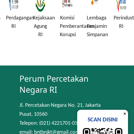
agangan
Kejaksaan
Komisi
Lembaga
Perindustrian
Komi
Agung
Pemberantasan
Penjamin
RI
Peny
RI
Korupsi
Simpanan
Indo
Perum Percetakan
Negara RI
Jl. Percetakan Negara No. 21, Jakarta
×
Pusat, 10560
SCAN DISINI
Telepon: (021) 4221701-05
email: bntbnjkt@gmail.com