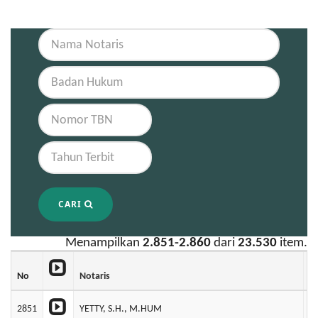
CARI
Menampilkan
2.851-2.860
dari
23.530
item.
No
Notaris
B
2851
YETTY, S.H., M.HUM
P