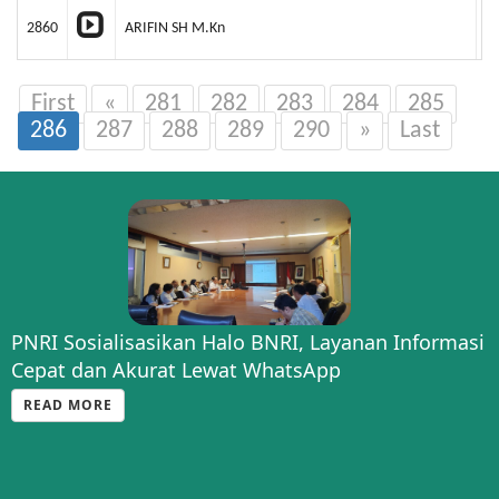
2860
ARIFIN SH M.Kn
P
First
«
281
282
283
284
285
286
287
288
289
290
»
Last
PNRI Sosialisasikan Halo BNRI, Layanan Informasi
Cepat dan Akurat Lewat WhatsApp
READ MORE