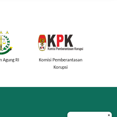
n Agung RI
Komisi Pemberantasan
Lembag
Korupsi
Si
×