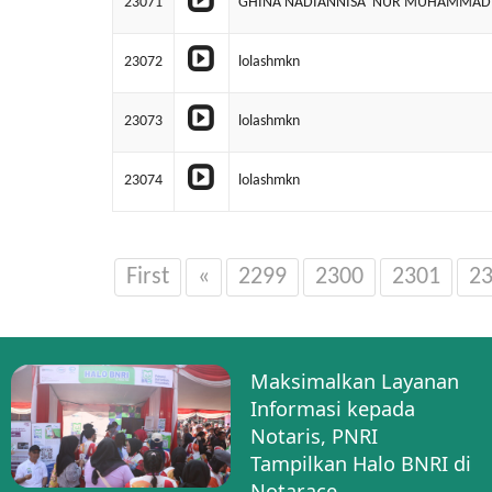
23071
GHINA NADIANNISA' NUR MUHAMMAD
23072
lolashmkn
23073
lolashmkn
23074
lolashmkn
First
«
2299
2300
2301
2
Maksimalkan Layanan
Informasi kepada
Notaris, PNRI
Tampilkan Halo BNRI di
Notarace