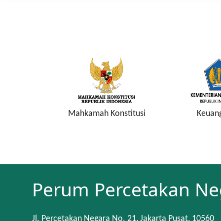
a Keuangan
Mahkamah Konstitusi
Keuan
Perum Percetakan Ne
Jl. Percetakan Negara No. 21, Jakarta Pusat, 10560