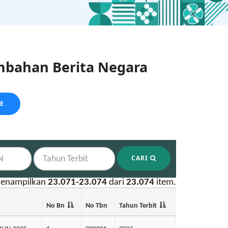
bahan Berita Negara
LE
CARI
enampilkan
23.071-23.074
dari
23.074
item.
No Bn
No Tbn
Tahun Terbit