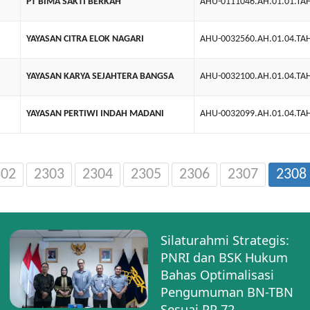
PT BIMA SAKTI BERKAH
AHU-0111046.AH.01.01.TA
YAYASAN CITRA ELOK NAGARI
AHU-0032560.AH.01.04.TA
YAYASAN KARYA SEJAHTERA BANGSA
AHU-0032100.AH.01.04.TA
YAYASAN PERTIWI INDAH MADANI
AHU-0032099.AH.01.04.TA
302
2303
2304
2305
2306
2307
2308
Silaturahmi Strategis:
PNRI dan BSK Hukum
Bahas Optimalisasi
Pengumuman BN-TBN
Sesuai PP 72