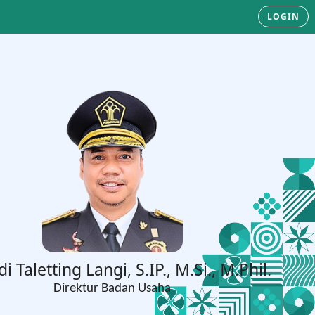
LOGIN
di Taletting Langi, S.IP., M.Si., M.Phil.
Direktur Badan Usaha