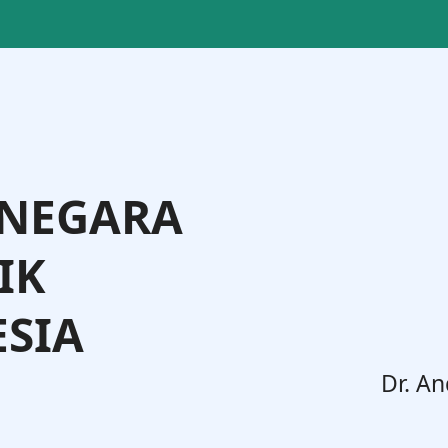
 NEGARA
IK
SIA
. Widodo, S.H., M.H.
Dr. An
Jenderal Administrasi Hukum Umum