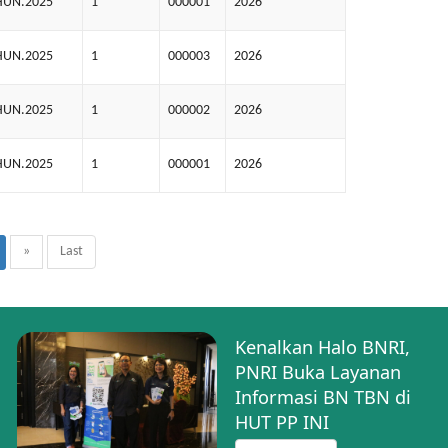
HUN.2025
1
000001
2026
HUN.2025
1
000003
2026
HUN.2025
1
000002
2026
HUN.2025
1
000001
2026
»
Last
Kenalkan Halo BNRI,
PNRI Buka Layanan
Informasi BN TBN di
HUT PP INI