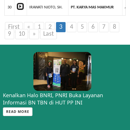
30
IRAWATI NJOTO, SH.
PT. KARYA MAS MAKMUR
AH
First
«
1
2
3
4
5
6
7
8
9
10
»
Last
Kenalkan Halo BNRI, PNRI Buka Layanan
Informasi BN TBN di HUT PP INI
READ MORE