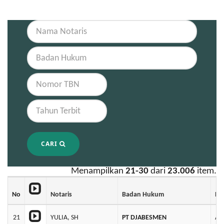
CARI
Menampilkan
21-30
dari
23.006
item.
No
Notaris
Badan Hukum
No
21
YULIA, SH
PT DJABESMEN
AH