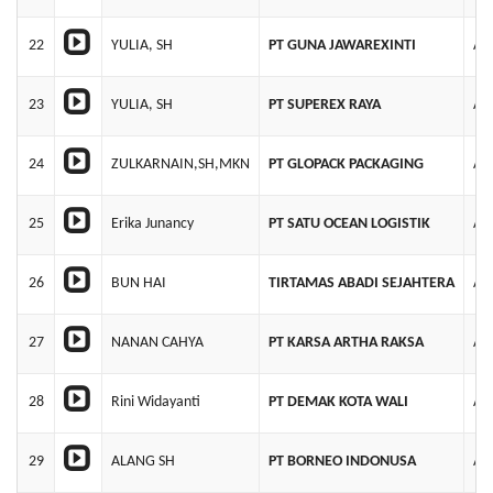
22
YULIA, SH
PT GUNA JAWAREXINTI
AH
23
YULIA, SH
PT SUPEREX RAYA
AH
24
ZULKARNAIN,SH,MKN
PT GLOPACK PACKAGING
AH
25
Erika Junancy
PT SATU OCEAN LOGISTIK
AH
26
BUN HAI
TIRTAMAS ABADI SEJAHTERA
AH
27
NANAN CAHYA
PT KARSA ARTHA RAKSA
AH
28
Rini Widayanti
PT DEMAK KOTA WALI
AH
29
ALANG SH
PT BORNEO INDONUSA
AH