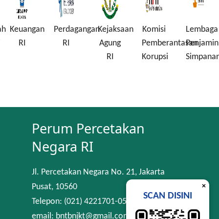
ah
Keuangan
Perdagangan
Kejaksaan
Komisi
Lembaga
i
RI
RI
Agung
Pemberantasan
Penjamin
RI
Korupsi
Simpana
Perum Percetakan
Negara RI
Jl. Percetakan Negara No. 21, Jakarta
×
Pusat, 10560
SCAN DISINI
Telepon: (021) 4221701-05
email: bntbnjkt@gmail.com