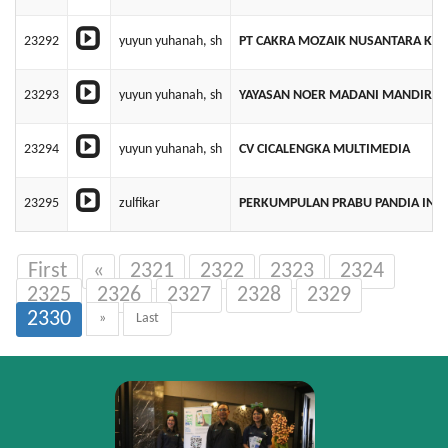
23292
yuyun yuhanah, sh
PT CAKRA MOZAIK NUSANTARA KUL
23293
yuyun yuhanah, sh
YAYASAN NOER MADANI MANDIRI
23294
yuyun yuhanah, sh
CV CICALENGKA MULTIMEDIA
23295
zulfikar
PERKUMPULAN PRABU PANDIA IND
First
«
2321
2322
2323
2324
2325
2326
2327
2328
2329
2330
»
Last