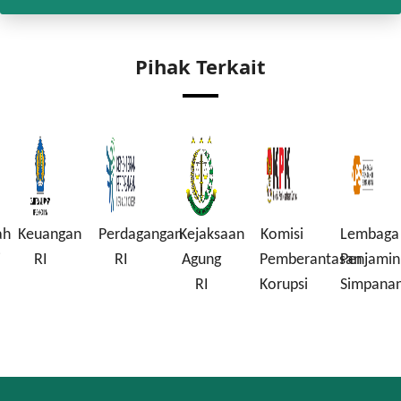
Pihak Terkait
ah
Keuangan
Perdagangan
Kejaksaan
Komisi
Lembaga
i
RI
RI
Agung
Pemberantasan
Penjamin
RI
Korupsi
Simpana