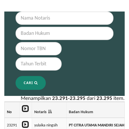
CARI
Menampilkan
23.291-23.295
dari
23.295
item.
No
Notaris
Badan Hukum
23291
yulaika ningsih
PT CITRA UTAMA MANDIRI SEJAHT