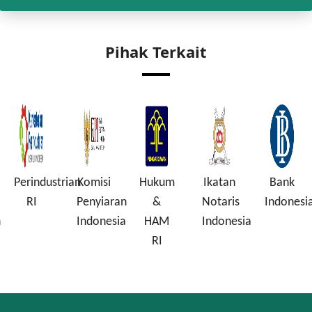
Pihak Terkait
Perindustrian
Komisi
Hukum
Ikatan
Bank
RI
Penyiaran
&
Notaris
Indonesi
n
Indonesia
HAM
Indonesia
RI