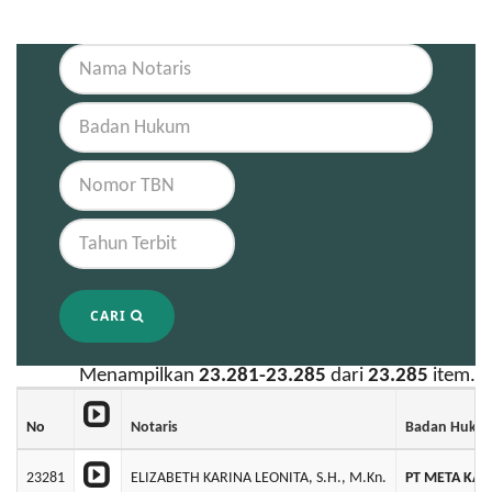
CARI
Menampilkan
23.281-23.285
dari
23.285
item.
No
Notaris
Badan Huku
23281
ELIZABETH KARINA LEONITA, S.H., M.Kn.
PT META KAR