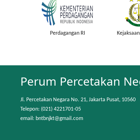
an RI
Perdagangan RI
Kejaksaan
Perum Percetakan Ne
Jl. Percetakan Negara No. 21, Jakarta Pusat, 10560
Telepon: (021) 4221701-05
email: bntbnjkt@gmail.com