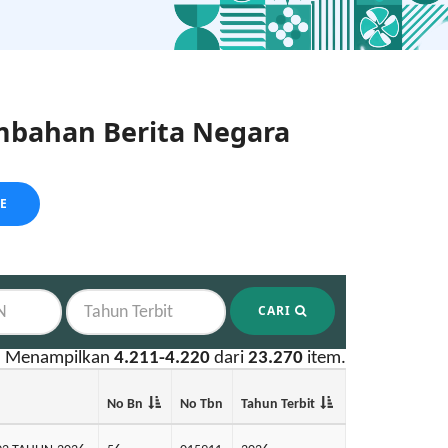
bahan Berita Negara
LE
CARI
Menampilkan
4.211-4.220
dari
23.270
item.
No Bn
No Tbn
Tahun Terbit