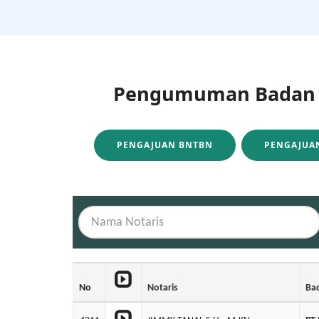
Pengumuman Badan H
PENGAJUAN BNTBN
PENGAJUAN
No
Notaris
Ba