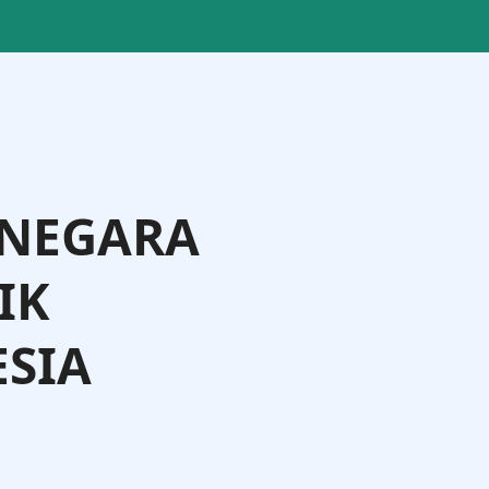
 NEGARA
IK
SIA
ting Langi, S.IP., M.Si., M.Phil.
Direktur Badan Usaha