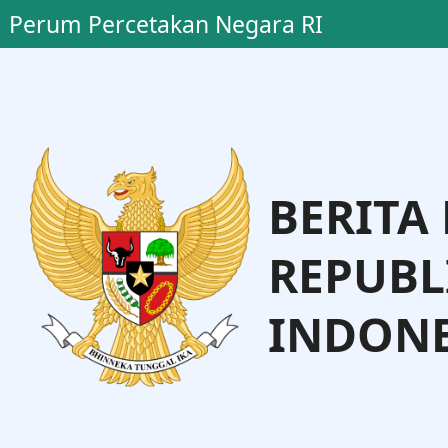
Perum Percetakan Negara RI
BERITA
REPUBL
INDONE
o, S.H., M.H.
Dr. Andi Talet
Administrasi Hukum Umum