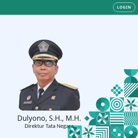
LOGIN
Dulyono, S.H., M.H.
Direktur Tata Negara