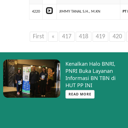
4220
JIMMY TANAL S.H., M.KN
PT
First
«
417
418
419
420
Kenalkan Halo BNRI,
PNRI Buka Layanan
Informasi BN TBN di
HUT PP INI
READ MORE