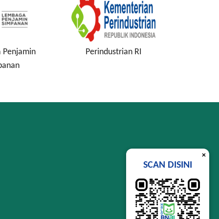
 Penjamin
Perindustrian RI
Komisi
panan
In
×
SCAN DISINI