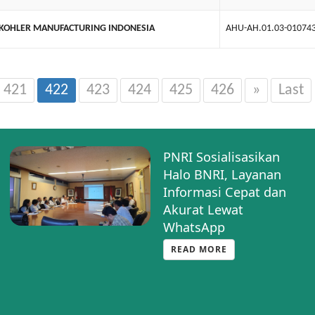
 KOHLER MANUFACTURING INDONESIA
AHU-AH.01.03-010743
421
422
423
424
425
426
»
Last
PNRI Sosialisasikan
Halo BNRI, Layanan
Informasi Cepat dan
Akurat Lewat
WhatsApp
READ MORE