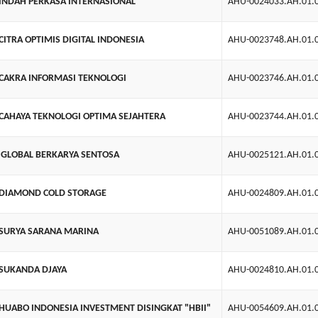
 INDAH PERKASA INTERNASIONAL
AHU-0024033.AH.01.
 CITRA OPTIMIS DIGITAL INDONESIA
AHU-0023748.AH.01.
 CAKRA INFORMASI TEKNOLOGI
AHU-0023746.AH.01.
 CAHAYA TEKNOLOGI OPTIMA SEJAHTERA
AHU-0023744.AH.01.
. GLOBAL BERKARYA SENTOSA
AHU-0025121.AH.01.
 DIAMOND COLD STORAGE
AHU-0024809.AH.01.
 SURYA SARANA MARINA
AHU-0051089.AH.01.
 SUKANDA DJAYA
AHU-0024810.AH.01.
 HUABO INDONESIA INVESTMENT DISINGKAT "HBII"
AHU-0054609.AH.01.