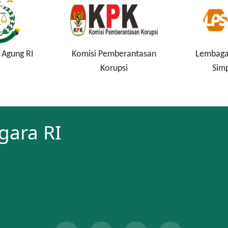
 Agung RI
Komisi Pemberantasan
Lembaga
Korupsi
Sim
gara RI