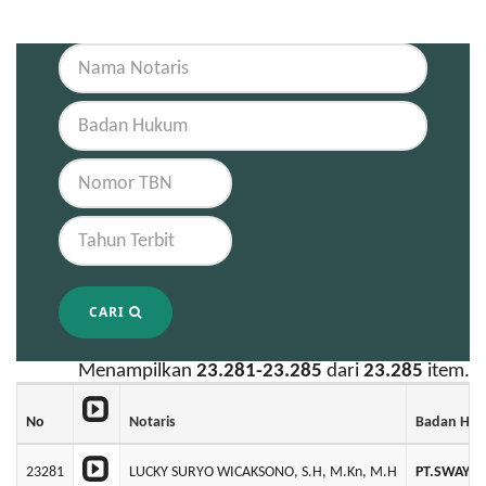
CARI
Menampilkan
23.281-23.285
dari
23.285
item.
No
Notaris
Badan Hu
23281
LUCKY SURYO WICAKSONO, S.H, M.Kn, M.H
PT.SWAYAS