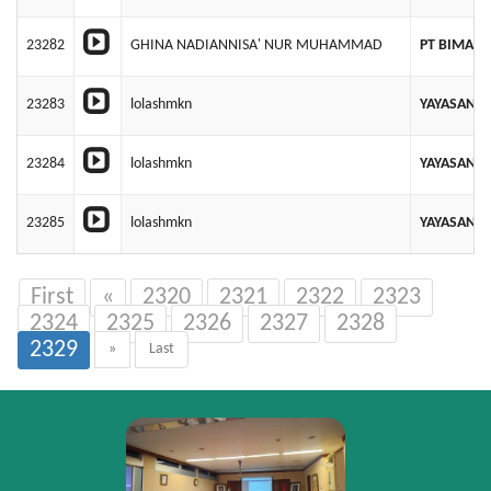
23282
GHINA NADIANNISA' NUR MUHAMMAD
PT BIMA S
23283
lolashmkn
YAYASAN C
23284
lolashmkn
YAYASAN K
23285
lolashmkn
YAYASAN P
First
«
2320
2321
2322
2323
2324
2325
2326
2327
2328
2329
»
Last