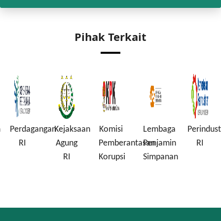
Pihak Terkait
n
Perdagangan
Kejaksaan
Komisi
Lembaga
Perindust
RI
Agung
Pemberantasan
Penjamin
RI
RI
Korupsi
Simpanan