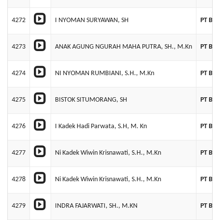
4272
I NYOMAN SURYAWAN, SH
PT BA
4273
ANAK AGUNG NGURAH MAHA PUTRA, SH., M.Kn
PT BAL
4274
NI NYOMAN RUMBIANI, S.H., M.Kn
PT BA
4275
BISTOK SITUMORANG, SH
PT BA
4276
I Kadek Hadi Parwata, S.H, M. Kn
PT BA
4277
Ni Kadek Wiwin Krisnawati, S.H., M.Kn
PT BA
4278
Ni Kadek Wiwin Krisnawati, S.H., M.Kn
PT BA
4279
INDRA FAJARWATI, SH., M.KN
PT BA