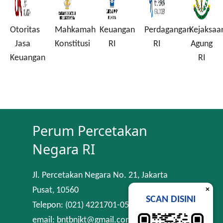
Mahkamah
Keuangan
Perdagangan
Kejaksaan
Komisi
Konstitusi
RI
RI
Agung
Pember
an
RI
Korupsi
Perum Percetakan
Negara RI
Jl. Percetakan Negara No. 21, Jakarta
×
Pusat, 10560
SCAN DISINI
Telepon: (021) 4221701-05
email: bntbnjkt@gmail.com