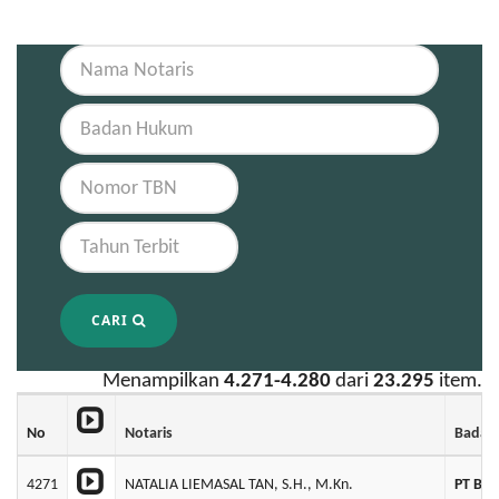
CARI
Menampilkan
4.271-4.280
dari
23.295
item.
No
Notaris
Badan
4271
NATALIA LIEMASAL TAN, S.H., M.Kn.
PT BA