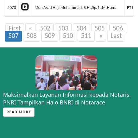
5070
Muh Asad Haji Muhammad, S.H.,Sp.1.,M.Hum.
PT IK
First
«
502
503
504
505
506
507
508
509
510
511
»
Last
Maksimalkan Layanan Informasi kepada Notaris,
PNRI Tampilkan Halo BNRI di Notarace
READ MORE