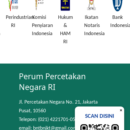
Perindustrian
Komisi
Hukum
Ikatan
Bank
RI
Penyiaran
&
Notaris
Indonesi
n
Indonesia
HAM
Indonesia
RI
Perum Percetakan
Negara RI
Jl. Percetakan Negara No. 21, Jakarta
×
Pusat, 10560
SCAN DISINI
Telepon: (021) 4221701-05
email: bntbnjkt@gmail.com