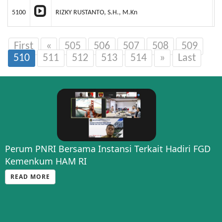
5100
RIZKY RUSTANTO, S.H., M.Kn
Y
First
«
505
506
507
508
509
510
511
512
513
514
»
Last
Perum PNRI Bersama Instansi Terkait Hadiri FGD
Kemenkum HAM RI
READ MORE