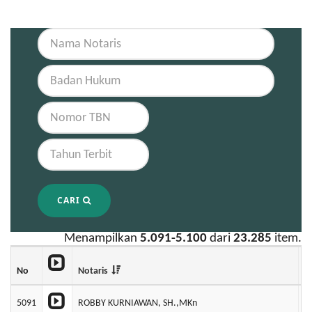
CARI
Menampilkan
5.091-5.100
dari
23.285
item.
No
Notaris
B
5091
ROBBY KURNIAWAN, SH.,MKn
P