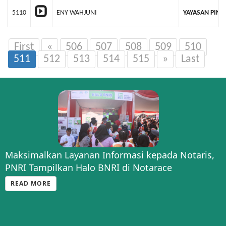
5110
ENY WAHJUNI
YAYASAN PIN
First
«
506
507
508
509
510
511
512
513
514
515
»
Last
Maksimalkan Layanan Informasi kepada Notaris,
PNRI Tampilkan Halo BNRI di Notarace
READ MORE