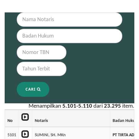
CARI
Menampilkan
5.101-5.110
dari
23.295
item.
No
Notaris
Badan Hukum
5101
SUMINI, SH. MKn
PT TIRTA ADEL