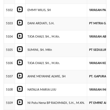
5102
EMMY WILIS, SH
YAYASAN PANT
5103
DANI ARDIATI, S.H.
PT MITRA GAL
5104
TJOA CHALY, SH., M.Kn.
YAYASAN ABHI
5105
SUMINI, SH. MKn
PT SEDULUR 
5106
TJOA CHALY, SH., M.Kn.
YAYASAN KES
5107
ANNE MEYANNE ALWIE, SH
PT. GAPURA 
5108
NATALIA MARIA LIJU
YAYASAN IND
5109
NI Putu Nena BP RACHMADI, S.H., M.KN.
PT EMPAT ARA