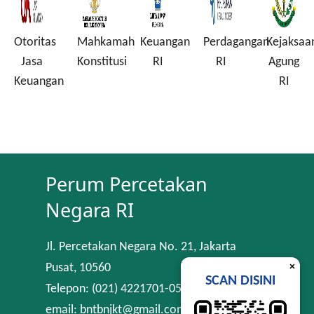
Otoritas
Mahkamah
Keuangan
Perdagangan
Kejaksaa
a
Jasa
Konstitusi
RI
RI
Agung
Keuangan
RI
Perum Percetakan
Negara RI
Jl. Percetakan Negara No. 21, Jakarta
×
Pusat, 10560
SCAN DISINI
Telepon: (021) 4221701-05
email: bntbnjkt@gmail.com