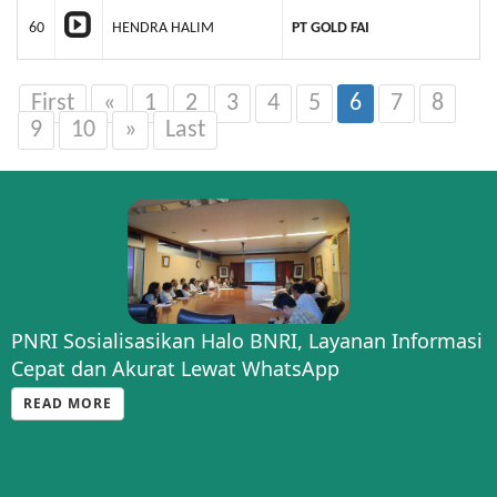
60
HENDRA HALIM
PT GOLD FAI
First
«
1
2
3
4
5
6
7
8
9
10
»
Last
PNRI Sosialisasikan Halo BNRI, Layanan Informasi
Cepat dan Akurat Lewat WhatsApp
READ MORE