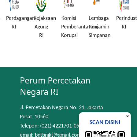
n
Perdagangan
Kejaksaan
Komisi
Lembaga
Perindust
RI
Agung
Pemberantasan
Penjamin
RI
RI
Korupsi
Simpanan
Perum Percetakan
Negara RI
Jl. Percetakan Negara No. 21, Jakarta
×
Pusat, 10560
SCAN DISINI
Telepon: (021) 4221701-05
email: bntbnjkt@gmail.com