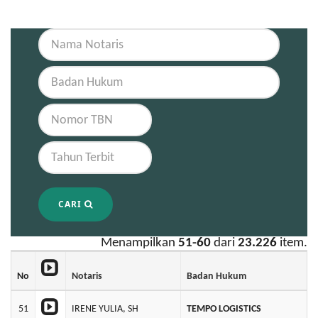
CARI
Menampilkan
51-60
dari
23.226
item.
No
Notaris
Badan Hukum
51
IRENE YULIA, SH
TEMPO LOGISTICS