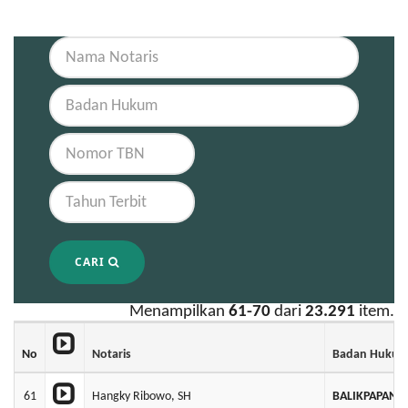
CARI
Menampilkan
61-70
dari
23.291
item.
No
Notaris
Badan Huku
61
Hangky Ribowo, SH
BALIKPAPAN 