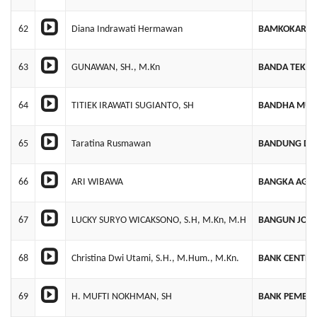
62
Diana Indrawati Hermawan
BAMKOKARSA
63
GUNAWAN, SH., M.Kn
BANDA TEKNO
64
TITIEK IRAWATI SUGIANTO, SH
BANDHA MUL
65
Taratina Rusmawan
BANDUNG DAY
66
ARI WIBAWA
BANGKA AGRO
67
LUCKY SURYO WICAKSONO, S.H, M.Kn, M.H
BANGUN JOGJ
68
Christina Dwi Utami, S.H., M.Hum., M.Kn.
BANK CENTRAL
69
H. MUFTI NOKHMAN, SH
BANK PEMBA