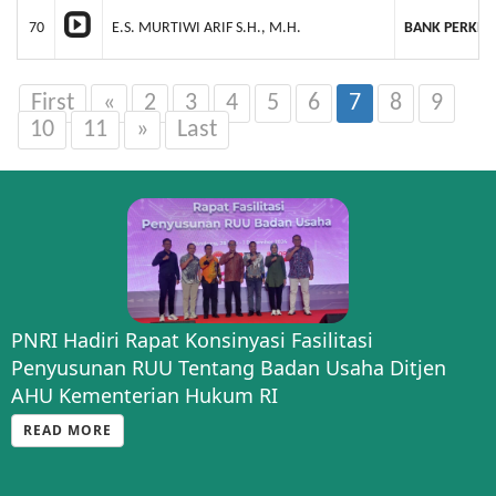
70
E.S. MURTIWI ARIF S.H., M.H.
BANK PERKRE
First
«
2
3
4
5
6
7
8
9
10
11
»
Last
PNRI Hadiri Rapat Konsinyasi Fasilitasi
Penyusunan RUU Tentang Badan Usaha Ditjen
AHU Kementerian Hukum RI
READ MORE