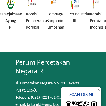
gan
Kejaksaan
Komisi
Lembaga
Perindustrian
Komisi
Agung
Pemberantasan
Penjamin
RI
Penyiara
RI
Korupsi
Simpanan
Indonesi
Perum Percetakan
Negara RI
Jl. Percetakan Negara No. 21, Jakarta
×
Pusat, 10560
SCAN DISINI
Telepon: (021) 4221701-05
email: bntbnjkt@gmail.com