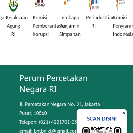
gan
Kejaksaan
Komisi
Lembaga
Perindustrian
Komisi
Agung
Pemberantasan
Penjamin
RI
Penyiara
RI
Korupsi
Simpanan
Indonesi
Perum Percetakan
Negara RI
Jl. Percetakan Negara No. 21, Jakarta
×
Pusat, 10560
SCAN DISINI
Telepon: (021) 4221701-05
email: bntbnjkt@gmail.com