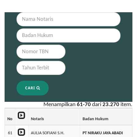
CARI
Menampilkan
61-70
dari
23.270
item.
No
Notaris
Badan Hukum
61
AULIA SOFIANI S.H.
PT NIRAKU JAYA ABADI