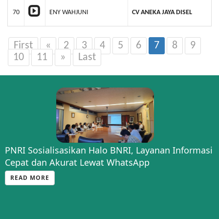
70
ENY WAHJUNI
CV ANEKA JAYA DISEL
First
«
2
3
4
5
6
7
8
9
10
11
»
Last
PNRI Sosialisasikan Halo BNRI, Layanan Informasi
Cepat dan Akurat Lewat WhatsApp
READ MORE