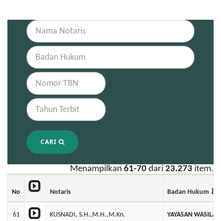
CARI
Menampilkan
61-70
dari
23.273
item.
No
Notaris
Badan Hukum
61
KUSNADI, S.H.,M.H.,M.Kn.
YAYASAN WASILAH