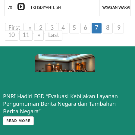
70
TRI ISDIYANTI, SH
YAYASAN WAKAF M
First
«
2
3
4
5
6
7
8
9
10
11
»
Last
PNRI Hadiri FGD “Evaluasi Kebijakan Layanan
Pengumuman Berita Negara dan Tambahan
Berita Negara”
READ MORE