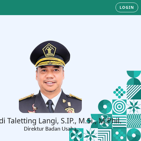
LOGIN
di Taletting Langi, S.IP., M.Si., M.Phil.
Direktur Badan Usaha