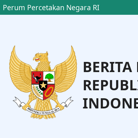
Perum Percetakan Negara RI
BERITA
REPUBL
INDONE
di Agtas, S.H., M.H.
eri Hukum
Dr
Direktur 