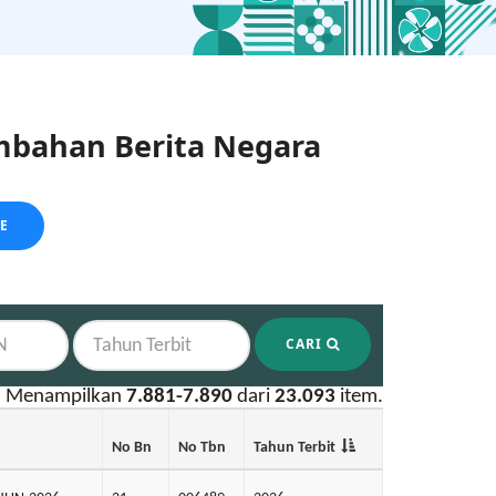
bahan Berita Negara
LE
CARI
Menampilkan
7.881-7.890
dari
23.093
item.
No Bn
No Tbn
Tahun Terbit