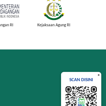
n Agung RI
Komisi Pemberantasan
Lembag
Korupsi
Si
×
SCAN DISINI