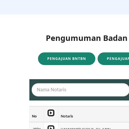
Pengumuman Badan H
PENGAJUAN BNTBN
PENGAJUAN
No
Notaris