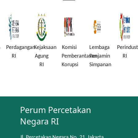
n
Perdagangan
Kejaksaan
Komisi
Lembaga
Perindust
RI
Agung
Pemberantasan
Penjamin
RI
RI
Korupsi
Simpanan
Perum Percetakan
Negara RI
Jl. Percetakan Negara No. 21, Jakarta