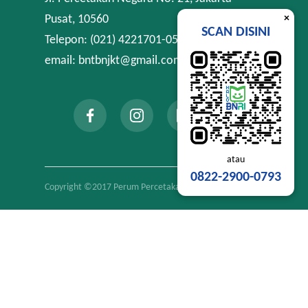
×
Pusat, 10560
SCAN DISINI
Telepon: (021) 4221701-05
email: bntbnjkt@gmail.com
atau
0822-2900-0793
Copyright ©2017 Perum Percetakan Negara RI