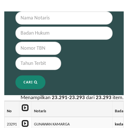
CARI
Menampilkan
23.291-23.293
dari
23.293
item.
No
Notaris
Badan 
23291
GUNAWAN KAMARGA
kedaung