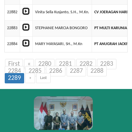
22882
Vinita Sella Kusjanto, S.H., M.Kn.
CV JOERAGAN HARDW
22883
STEPHANIE MARCIA BONGORO
PT MULTI KARUNIA B
22884
MARY MAYASARI, SH., M.Kn
PT ANUGRAH JACKFR
First
«
2280
2281
2282
2283
2284
2285
2286
2287
2288
2289
»
Last