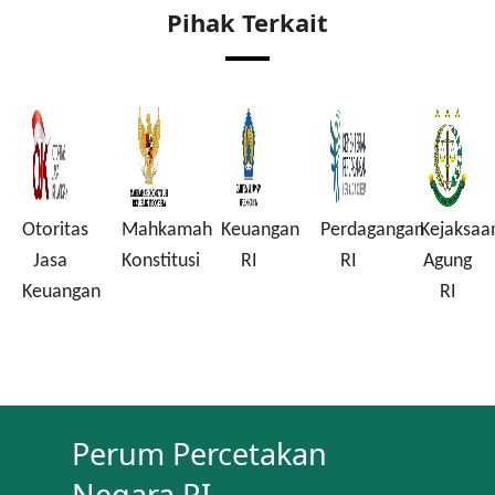
Pihak Terkait
Otoritas
Mahkamah
Keuangan
Perdagangan
Kejaksaa
a
Jasa
Konstitusi
RI
RI
Agung
Keuangan
RI
Perum Percetakan
Negara RI