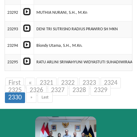
23292
MUTHIA NURANI, S.H., M.Kn
23293
DENI TRI SUTRISNO RADIUS PRAWIRO SH MKN
23294
Biondy Utama, S.H., M.Kn.
23295
RATU ARLINI SRIWAHYUNI WIDYASTUTI SUHADIWIRAATM
First
«
2321
2322
2323
2324
2325
2326
2327
2328
2329
2330
»
Last