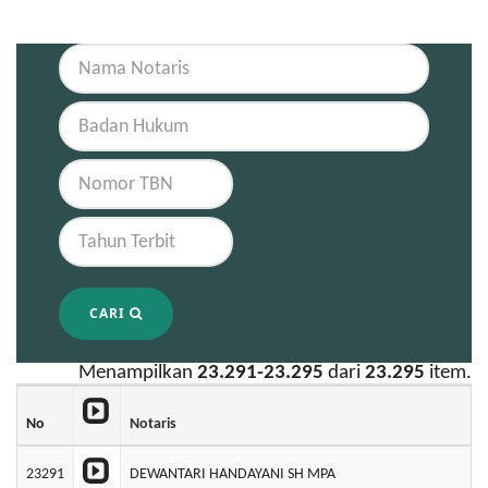
CARI
Menampilkan
23.291-23.295
dari
23.295
item.
No
Notaris
23291
DEWANTARI HANDAYANI SH MPA