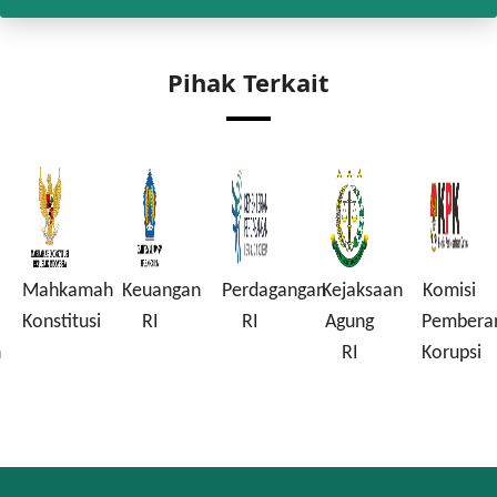
Pihak Terkait
Mahkamah
Keuangan
Perdagangan
Kejaksaan
Komisi
Konstitusi
RI
RI
Agung
Pembera
n
RI
Korupsi