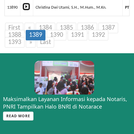
13890
Christina Dwi Utami, S.H., M.Hum., M.Kn.
PT M
First
«
1384
1385
1386
1387
1388
1389
1390
1391
1392
1393
»
Last
Maksimalkan Layanan Informasi kepada Notaris,
PNRI Tampilkan Halo BNRI di Notarace
READ MORE