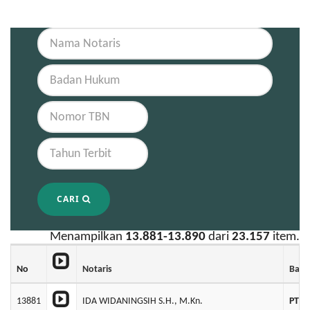
CARI
Menampilkan
13.881-13.890
dari
23.157
item.
No
Notaris
Bad
13881
IDA WIDANINGSIH S.H., M.Kn.
PT P