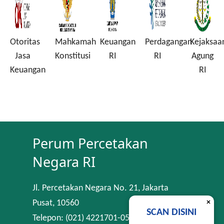
Otoritas
Mahkamah
Keuangan
Perdagangan
Kejaksaa
a
Jasa
Konstitusi
RI
RI
Agung
Keuangan
RI
Perum Percetakan
Negara RI
Jl. Percetakan Negara No. 21, Jakarta
×
Pusat, 10560
SCAN DISINI
Telepon: (021) 4221701-05