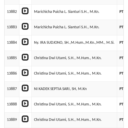
13882
Marichicha Puicha L. Sianturi S.H., M.Kn.
PT K
13883
Marichicha Puicha L. Sianturi S.H., M.Kn.
PT C
13884
Ny. IRA SUDJONO, SH.,M.Hum.,M.Kn.,MM., M.Si.
PT G
13885
Christina Dwi Utami, S.H., M.Hum., M.Kn.
PT B
13886
Christina Dwi Utami, S.H., M.Hum., M.Kn.
PT A
13887
NI KADEK SEPTIA SARI, SH, M.Kn
PT Z
13888
Christina Dwi Utami, S.H., M.Hum., M.Kn.
PT. 
13889
Christina Dwi Utami, S.H., M.Hum., M.Kn.
PT T