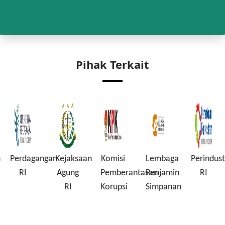
Pihak Terkait
rdagangan
Kejaksaan
Komisi
Lembaga
Perindustrian
Ko
RI
Agung
Pemberantasan
Penjamin
RI
Pe
RI
Korupsi
Simpanan
In