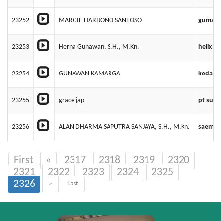
23252
MARGIE HARIJONO SANTOSO
gumapu
23253
Herna Gunawan, S.H., M.Kn.
helix s
23254
GUNAWAN KAMARGA
kedaung
23255
grace jap
pt sunl
23256
ALAN DHARMA SAPUTRA SANJAYA, S.H., M.Kn.
saemu l
First
«
2317
2318
2319
2320
2321
2322
2323
2324
2325
2326
»
Last