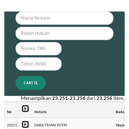
CARI
Menampilkan
23.251-23.256
dari
23.256
item.
No
Notaris
Badan 
23251
DARA TRIANI PUTRI
Yayasan