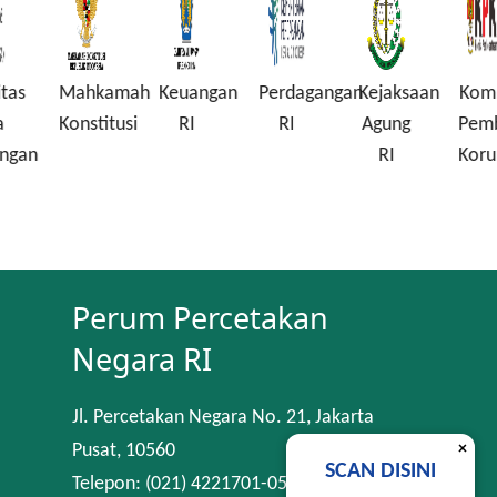
Mahkamah
Keuangan
Perdagangan
Kejaksaan
Komisi
Konstitusi
RI
RI
Agung
Pembera
n
RI
Korupsi
Perum Percetakan
Negara RI
Jl. Percetakan Negara No. 21, Jakarta
×
Pusat, 10560
SCAN DISINI
Telepon: (021) 4221701-05