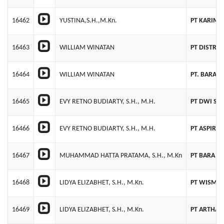
16462
YUSTINA,S.H.,M.Kn.
PT KARIMU
16463
WILLIAM WINATAN
PT DISTRIB
16464
WILLIAM WINATAN
PT. BARA C
16465
EVY RETNO BUDIARTY, S.H., M.H.
PT DWI SU
16466
EVY RETNO BUDIARTY, S.H., M.H.
PT ASPIRAS
16467
MUHAMMAD HATTA PRATAMA, S.H., M.Kn
PT BARA N
16468
LIDYA ELIZABHET, S.H., M.Kn.
PT WISMA 
16469
LIDYA ELIZABHET, S.H., M.Kn.
PT ARTHA 