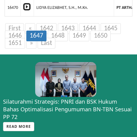
16470
LIDYA ELIZABHET, S.H., M.Kn.
PT ARTHA 
First
«
1642
1643
1644
1645
1646
1647
1648
1649
1650
1651
»
Last
Silaturahmi Strategis: PNRI dan BSK Hukum
Bahas Optimalisasi Pengumuman BN-TBN Sesuai
PP 72
READ MORE