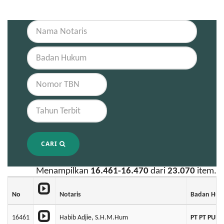
CARI
Menampilkan
16.461-16.470
dari
23.070
item.
No
Notaris
Badan Hu
16461
Habib Adjie, S.H.M.Hum
PT PT PUR