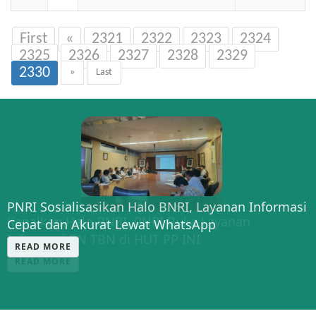
First
«
2321
2322
2323
2324
2325
2326
2327
2328
2329
2330
»
Last
PNRI Sosialisasikan Halo BNRI, Layanan Informasi
Kenalkan Halo BNRI, PNRI Buka Layanan
Cepat dan Akurat Lewat WhatsApp
Informasi BN TBN di HUT PP INI
READ MORE
READ MORE