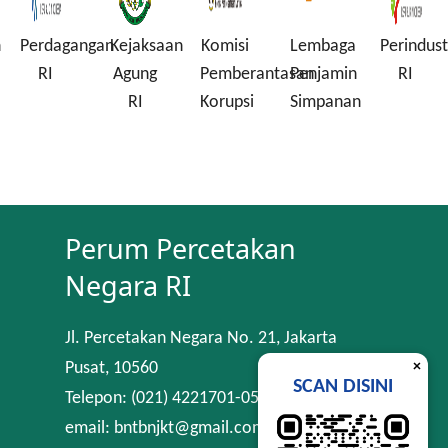
n
Perdagangan
Kejaksaan
Komisi
Lembaga
Perindust
RI
Agung
Pemberantasan
Penjamin
RI
RI
Korupsi
Simpanan
Perum Percetakan
Negara RI
Jl. Percetakan Negara No. 21, Jakarta
×
Pusat, 10560
SCAN DISINI
Telepon: (021) 4221701-05
email: bntbnjkt@gmail.com