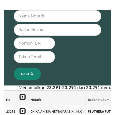
CARI
Menampilkan
23.291-23.291
dari
23.291
item.
No
Notaris
Badan Hukum
23291
CHIKA ANISSA HEPTASARI,S.H.,M.Kn
PT ATHERA PUTRA