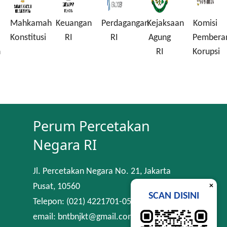
Mahkamah
Keuangan
Perdagangan
Kejaksaan
Komisi
Konstitusi
RI
RI
Agung
Pembera
n
RI
Korupsi
Perum Percetakan
Negara RI
Jl. Percetakan Negara No. 21, Jakarta
×
Pusat, 10560
SCAN DISINI
Telepon: (021) 4221701-05
email: bntbnjkt@gmail.com