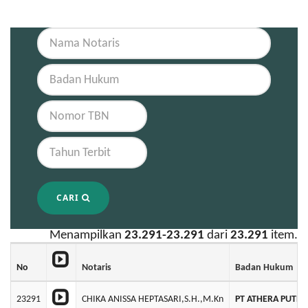
CARI
Menampilkan
23.291-23.291
dari
23.291
item.
No
Notaris
Badan Hukum
23291
CHIKA ANISSA HEPTASARI,S.H.,M.Kn
PT ATHERA PUTRA