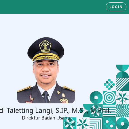
LOGIN
di Taletting Langi, S.IP., M.Si., M.Phil.
Direktur Badan Usaha