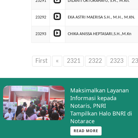
23291
DILANTI OKTORAHAYU, S.H., M.Kn.
23292
EKA ASTRI MAERISA S.H., M.H., M.KN.
23293
CHIKA ANISSA HEPTASARI,S.H.,M.Kn
First
«
2321
2322
2323
2
Maksimalkan Layanan
Informasi kepada
Notaris, PNRI
Tampilkan Halo BNRI di
Notarace
READ MORE