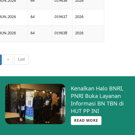
HUN.2026
64
019636
2026
HUN.2026
64
019637
2026
HUN.2026
64
019638
2026
»
Last
Kenalkan Halo BNRI,
PNRI Buka Layanan
Informasi BN TBN di
HUT PP INI
READ MORE