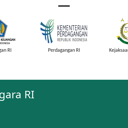
gan RI
Perdagangan RI
Kejaksaa
gara RI