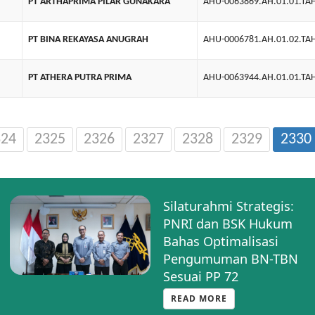
PT ARTHAPRIMA PILAR GUNAKARA
AHU-0063869.AH.01.01.TA
PT BINA REKAYASA ANUGRAH
AHU-0006781.AH.01.02.TA
PT ATHERA PUTRA PRIMA
AHU-0063944.AH.01.01.TA
324
2325
2326
2327
2328
2329
2330
Silaturahmi Strategis:
PNRI dan BSK Hukum
Bahas Optimalisasi
Pengumuman BN-TBN
Sesuai PP 72
READ MORE