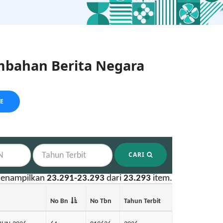
bahan Berita Negara
LE
CARI
enampilkan
23.291-23.293
dari
23.293
item.
No Bn
No Tbn
Tahun Terbit