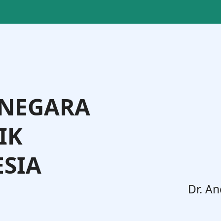
 NEGARA
IK
SIA
. Widodo, S.H., M.H.
Dr. An
Jenderal Administrasi Hukum Umum