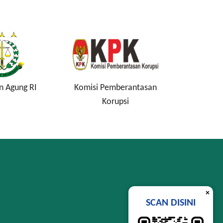
n Agung RI
Komisi Pemberantasan
Lembag
Korupsi
Si
×
SCAN DISINI