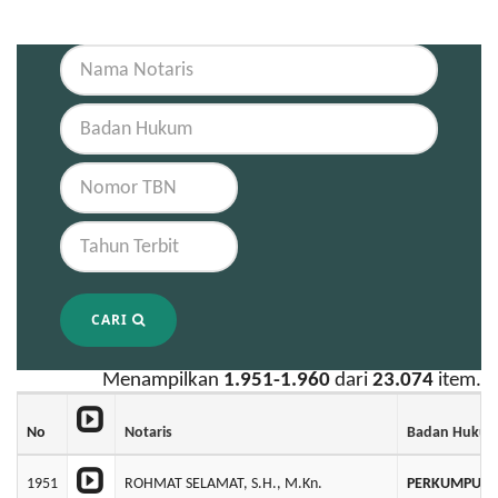
CARI
Menampilkan
1.951-1.960
dari
23.074
item.
No
Notaris
Badan Huku
1951
ROHMAT SELAMAT, S.H., M.Kn.
PERKUMPULA