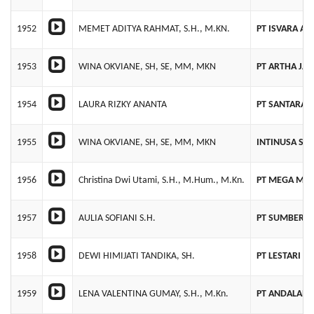
1952
MEMET ADITYA RAHMAT, S.H., M.KN.
PT ISVARA A
1953
WINA OKVIANE, SH, SE, MM, MKN
PT ARTHA JAY
1954
LAURA RIZKY ANANTA
PT SANTARA B
1955
WINA OKVIANE, SH, SE, MM, MKN
INTINUSA SE
1956
Christina Dwi Utami, S.H., M.Hum., M.Kn.
PT MEGA MIT
1957
AULIA SOFIANI S.H.
PT SUMBER P
1958
DEWI HIMIJATI TANDIKA, SH.
PT LESTARI 
1959
LENA VALENTINA GUMAY, S.H., M.Kn.
PT ANDALAN 