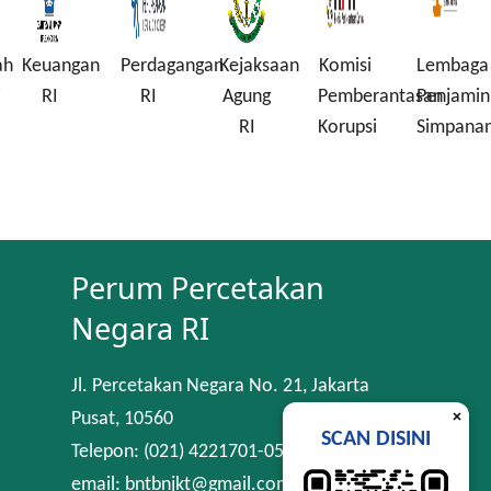
n
Perdagangan
Kejaksaan
Komisi
Lembaga
Perindus
RI
Agung
Pemberantasan
Penjamin
RI
RI
Korupsi
Simpanan
Perum Percetakan
Negara RI
Jl. Percetakan Negara No. 21, Jakarta
×
Pusat, 10560
SCAN DISINI
Telepon: (021) 4221701-05
email: bntbnjkt@gmail.com