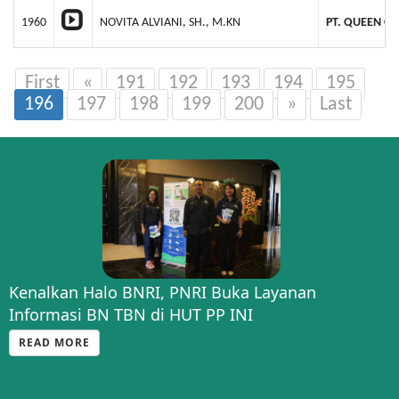
1960
NOVITA ALVIANI, SH., M.KN
PT. QUEEN CI
First
«
191
192
193
194
195
196
197
198
199
200
»
Last
Kenalkan Halo BNRI, PNRI Buka Layanan
Informasi BN TBN di HUT PP INI
READ MORE