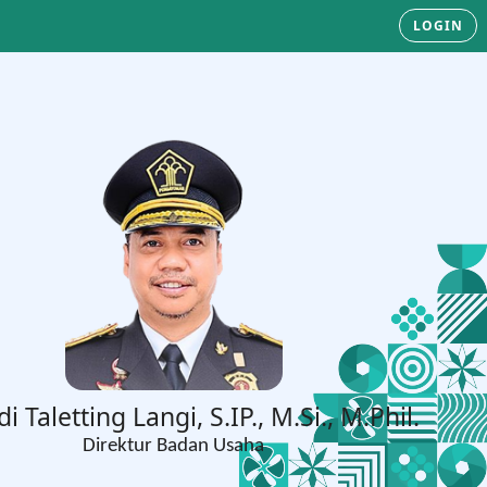
LOGIN
di Taletting Langi, S.IP., M.Si., M.Phil.
Direktur Badan Usaha