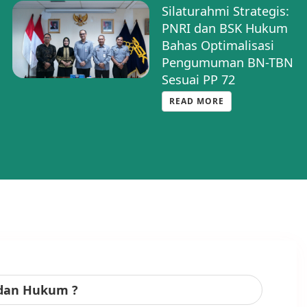
Kenalkan Halo BNRI,
PNRI Buka Layanan
Informasi BN TBN di
HUT PP INI
READ MORE
adan Hukum ?