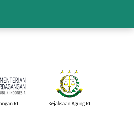
angan RI
Kejaksaan Agung RI
Komisi P
K