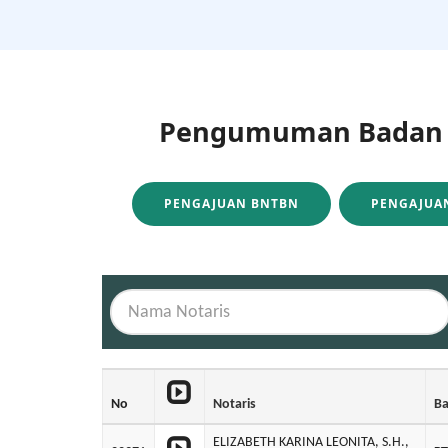
Pengumuman Badan H
PENGAJUAN BNTBN
PENGAJUAN
No
Notaris
B
ELIZABETH KARINA LEONITA, S.H.,