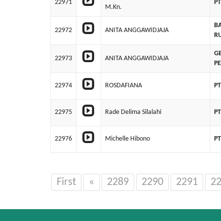
22971
P
M.Kn.
BA
22972
ANITA ANGGAWIDJAJA
R
GE
22973
ANITA ANGGAWIDJAJA
P
22974
ROSDAFIANA
P
22975
Rade Delima Silalahi
PT
22976
Michelle Hibono
P
First
«
2289
2290
2291
2