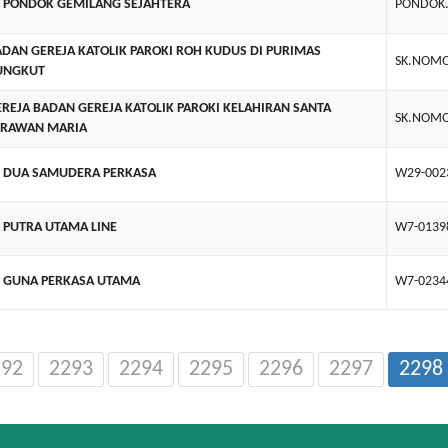
T PONDOK GEMILANG SEJAHTERA
PONDOK.
DAN GEREJA KATOLIK PAROKI ROH KUDUS DI PURIMAS
SK.NOMO
UNGKUT
REJA BADAN GEREJA KATOLIK PAROKI KELAHIRAN SANTA
SK.NOMO
ERAWAN MARIA
T DUA SAMUDERA PERKASA
W29-0023
 PUTRA UTAMA LINE
W7-01398
T GUNA PERKASA UTAMA
W7-02344
292
2293
2294
2295
2296
2297
2298