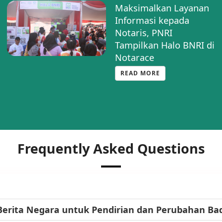
Silaturahmi Strategis:
PNRI dan BSK Hukum
Bahas Optimalisasi
Pengumuman BN-TBN
Sesuai PP 72
READ MORE
Frequently Asked Questions
Berita Negara untuk Pendirian dan Perubahan B