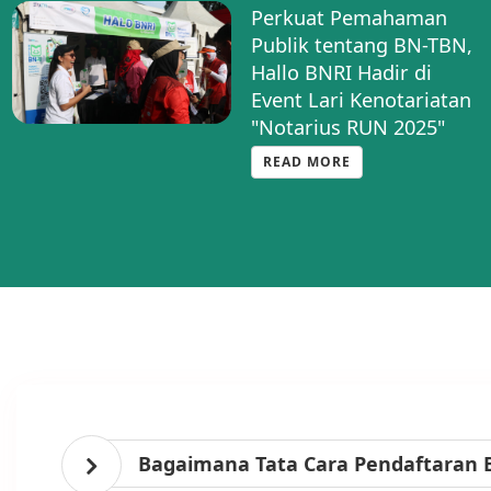
Maksimalkan Layanan
Informasi kepada
Notaris, PNRI
Tampilkan Halo BNRI di
Notarace
READ MORE
Bagaimana Tata Cara Pendaftaran 