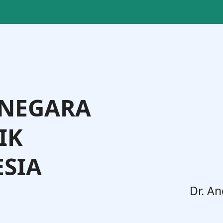
 NEGARA
IK
SIA
. Widodo, S.H., M.H.
Dr. An
Jenderal Administrasi Hukum Umum