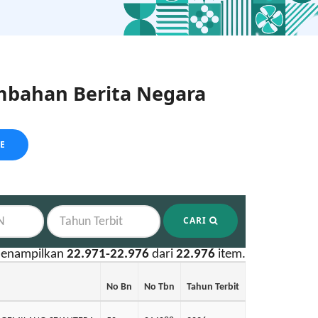
bahan Berita Negara
LE
CARI
enampilkan
22.971-22.976
dari
22.976
item.
No Bn
No Tbn
Tahun Terbit